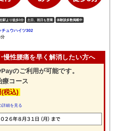
社駅より徒歩3分
土日、祝日も営業
体験談多数掲載中
ッチュウハイツ302
3分
･慢性腰痛を早く解消したい方へ
yPayのご利用が可能です。
治療コース
円(税込)
の詳細を見る