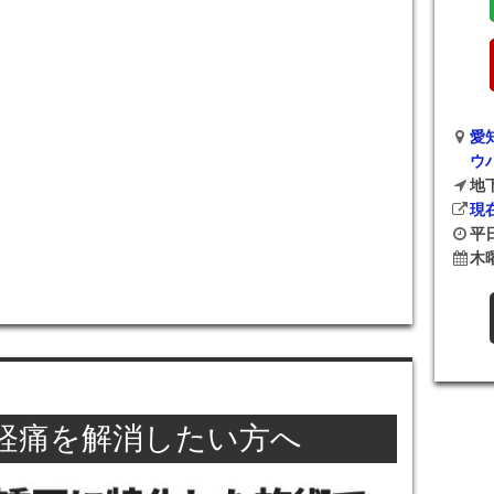
愛
ウ
地
現
平日
木
経痛を解消したい方へ