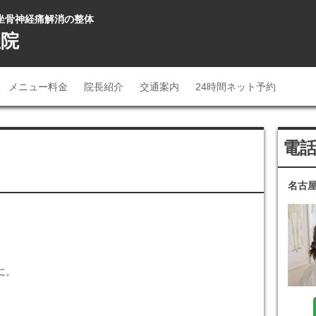
 坐骨神経痛解消の整体
社院
メニュー料金
院長紹介
交通案内
24時間ネット予約
電
名古屋
に。