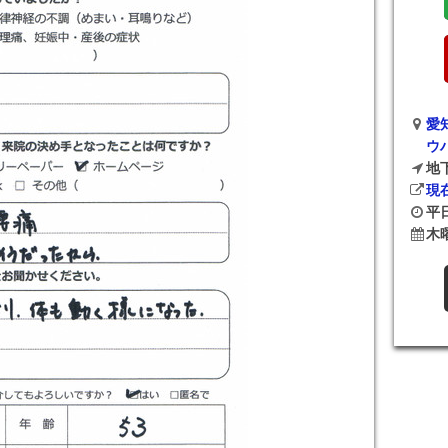
愛
ウ
地
現
平日
木