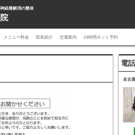
坐骨神経痛解消の整体
社院
メニュー料金
院長紹介
交通案内
24時間ネット予約
電
名古屋