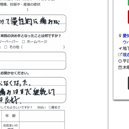
愛
ウ
地
現
平日
木