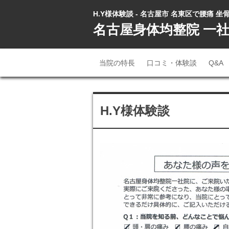
H.Y様体験談 - 名古屋市 名東区で腰痛 
名古屋身体均整院 一
当院の特長
口コミ・体験談
Q&A
H.Y様体験談