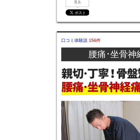
見る
口コミ体験談
156件
腰痛･坐骨神