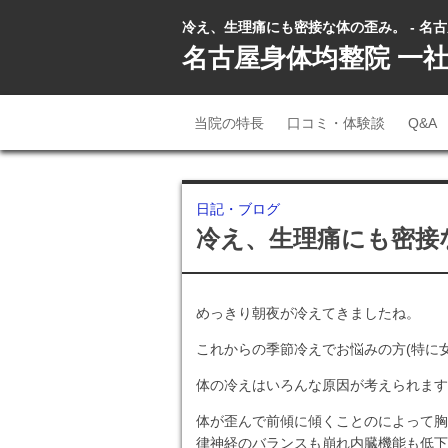
冷え、生理痛にも密接な体の歪み。 - 名
名古屋身体均整院 一
当院の特長
口コミ・体験談
Q&A
日記・ブログ
冷え、生理痛にも密接
めっきり朝夜が冷えてきましたね。
これからの季節冷えでお悩みの方(特に
体の冷えはいろんな原因が考えられます
体が歪んで前傾に傾くことのによって胸
律神経のバランスも崩れ内臓機能も低下