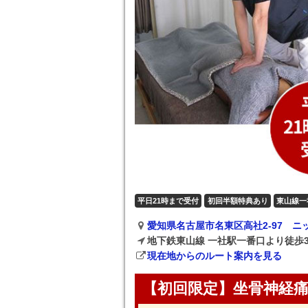
平日21時まで受付
初回半額特典あり
東山線一
愛知県名古屋市名東区高社2-97 ニ
地下鉄東山線 一社駅一番口より徒歩
現在地からのルート案内を見る
【初回限定】坐骨神経痛