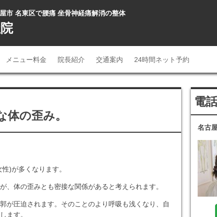
古屋市 名東区で腰痛 坐骨神経痛解消の整体
社院
メニュー料金
院長紹介
交通案内
24時間ネット予約
電
な体の歪み。
名古屋
女性)が多くなります。
が、体の歪みとも密接な関係があると考えられます。
郭が圧迫されます。そのことのより呼吸も浅くなり、自
します。