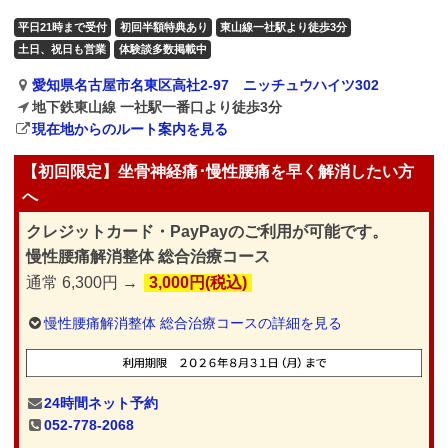
平日21時まで受付
初回半額特典あり
東山線一社駅より徒歩3分
土日、祝日も営業
体験談多数掲載中
愛知県名古屋市名東区高社2-97 ニッチュウハイツ302
地下鉄東山線 一社駅一番口より徒歩3分
現在地からのルート案内を見る
【初回限定】坐骨神経痛･慢性腰痛を早く解消したい方
へ
クレジットカード・PayPayのご利用が可能です。
慢性腰痛解消整体 総合治療コース
通常 6,300円 →
3,000円(税込)
慢性腰痛解消整体 総合治療コースの詳細を見る
24時間ネット予約
052-778-2068