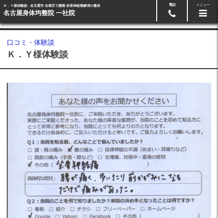
電話
メニュー
Ｋ．Ｙ様体験談 - 名古屋市 名東区で腰痛 坐骨神経痛解消の整体
24時間ネット予約
052-778-2068
名古屋身体均整院 一社院
口コミ・体験談
Ｋ．Ｙ様体験談